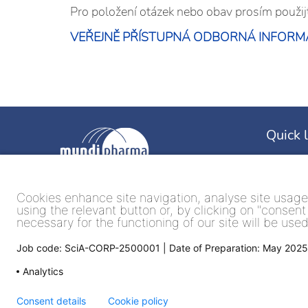
Pro položení otázek nebo obav prosím použi
VEŘEJNĚ PŘÍSTUPNÁ ODBORNÁ INFORM
Quick 
About u
Our offi
Cookies enhance site navigation, analyse site usage, 
Sitemap
using the relevant button or, by clicking on "consent
necessary for the functioning of our site will be use
Report a 
Job code: SciA-CORP-2500001 | Date of Preparation: May 2025
Analytics
Consent details
Cookie policy