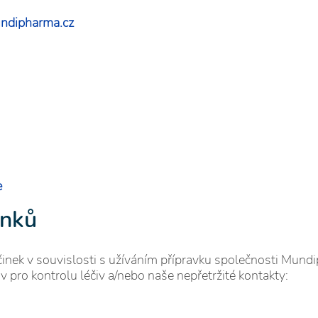
ndipharma.cz
e
inků
činek v souvislosti s užíváním přípravku společnosti Mund
av pro kontrolu léčiv a/nebo naše nepřetržité kontakty: