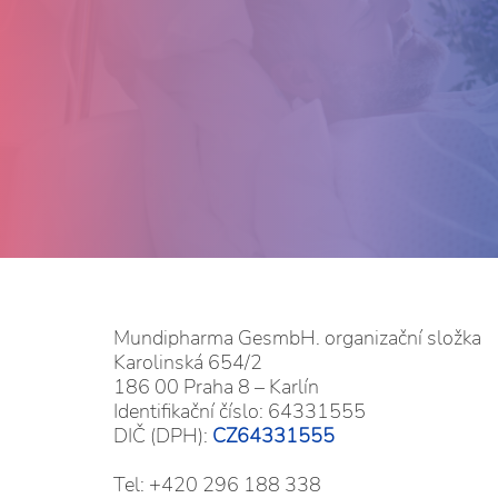
Mundipharma GesmbH. organizační složka
Karolinská 654/2
186 00 Praha 8 – Karlín
Identifikační číslo: 64331555
DIČ (DPH):
CZ64331555
Tel: +420 296 188 338