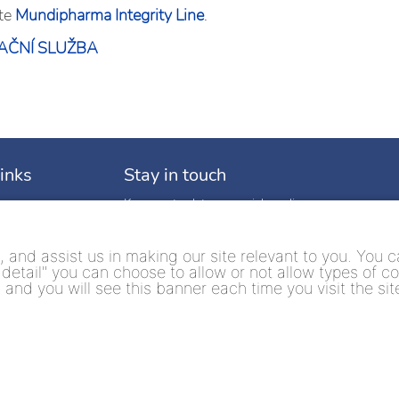
jte
Mundipharma Integrity Line
.
AČNÍ SLUŽBA
links
Stay in touch
Keep up to date on social media
s
ces
and assist us in making our site relevant to you. You ca
 detail" you can choose to allow or not allow types of co
d and you will see this banner each time you visit the s
side effect